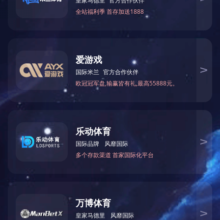
煤炭
矿山
矿山
选矿
地质勘
电 话：0391-6701389
传 真：0391-6701331
邮 编：459001
邮 箱：jymybgs@163.com
销售电话：0391-6701315
关闭
地 址：河南省济源市克井镇