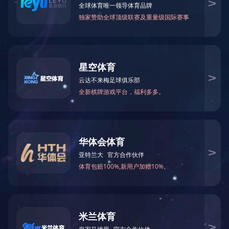
人才招聘
职
其他制品
矿山
普工（
无纺布
矿山安全管