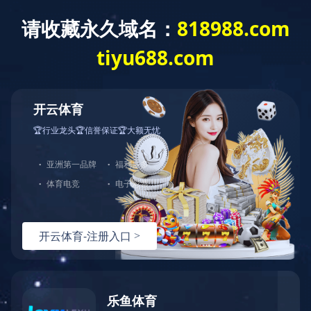
开云网页版官网，web版登录入口，官方，在线，入口